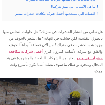
ما هي الأسباب التي تميز شركتنا؟
التقنيات التي تستخدمها أفضل شركة مكافحة حشرات بمصر
تعاني من انتشار الحشرات في منزلك؟ هل حاولت التخلص منها
طرق التقليدية لكن فشلت في النهاية؟ هل تشعر بالخوف من
د هذه الحشرات في منزلك؟ من الان فصاعداً وداعاً للخوف
قلق مع شركة الألمانية كنترول كبري
أفضل شركات مكافحة
ات في مصر
, لانها من الشركات الناجحة والمشهورة في هذا
جال وبمجرد تواصلك بنا سوف نصلك أينما تكون بأسرع وقت
ن.