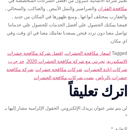
بر شركة الألمانية كنترول من أفضل الشركات المتخصصة في
فحة الفئران
والصراصير والنمل الأبيض , والعناكب, والسحالي ,
عقارب بمختلف أنواعها , ومنع ظهورها في المكان من جديد ,
نا يمكنك الحصول علي أفضل الخدمات للحصول علي خدماتنا
صل معنا دون تردد فنحن يسعدنا تعاملك معنا في اي وقت وفي
مكان.
Tag
اسعار مكافحة الحشرات
,
افضل شركة مكافحة حشرات
سكندرية
,
تجربتي مع شركة مكافحة الحشرات 2020
,
حد جرب
ات ابادة الحشرات
,
شركات مكافحة حشرات
,
شركة مكافحة
ات بالرياض
,
نصب شركات مكافحة الحشرات
رك تعليقاً
يتم نشر عنوان بريدك الإلكتروني.
الحقول الإلزامية مشار إليها بـ
عليق
*