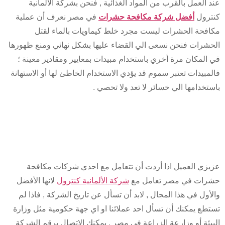
العمل بالقرب من المواد الغذائية , فنحن بشركة الألمانية
رول
أفضل شركة مكافحة حشرات
في مصر نعرف أن عملية
فحة الحشرات ليست مجرد خلط كيماويات بالماء لقتل
شرات فنحن نسعى الي القضاء عليها بشكل نهائي ومنع ظهورها
المكان مرة أخري باستخدام مبيدات بمعايير ومقادير معينة ؛
مبيدات تعتبر سموم قد يؤدي الاستخدام الخاطئ لها أو الاستهانة
خدامها الي خسائر لا تعد ولا تحصي .
ماذا تتعامل مع شركة
ألمانية كنترول
زي العميل اذا أردت أن تتعامل مع احدي شركات مكافحة
ات في مصر تعامل مع
شركة الألمانية كنترول
لانها الأفضل
ول في هذا المجال , لابد أن تسأل عن تاريخ الشركة , فاذا لم
طع يمكنك أن تسأل احد عملائنا او اي جهة حكومية مثل وزارة
يئة أو وزارعة الزراعة في مصر , يمكنك الاتصال برقم الشركة